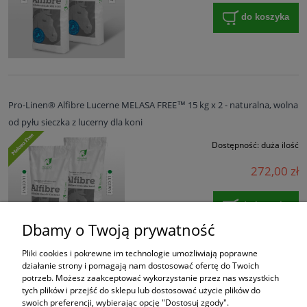
do koszyka
Pro-Linen® Alfibre Lucerne MELASA FREE™ 15 kg x 2 - naturalna, wolna
od pyłu sieczka z lucerny dla koni
Dostępność:
duża ilość
272,00 zł
do koszyka
Dbamy o Twoją prywatność
Pliki cookies i pokrewne im technologie umożliwiają poprawne
działanie strony i pomagają nam dostosować ofertę do Twoich
potrzeb. Możesz zaakceptować wykorzystanie przez nas wszystkich
«
1
2
»
tych plików i przejść do sklepu lub dostosować użycie plików do
swoich preferencji, wybierając opcję "Dostosuj zgody".