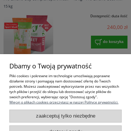
15 kg
Dostępność:
duża ilość
240,00 zł
do koszyka
Dbamy o Twoją prywatność
«
1
2
»
Pliki cookies i pokrewne im technologie umożliwiają poprawne
działanie strony i pomagają nam dostosować ofertę do Twoich
potrzeb. Możesz zaakceptować wykorzystanie przez nas wszystkich
tych plików i przejść do sklepu lub dostosować użycie plików do
swoich preferencji, wybierając opcję "Dostosuj zgody".
Więcej o plikach cookies przeczytasz w naszej Polityce prywatności.
Pomoc
zaakceptuj tylko niezbędne
Moje konto