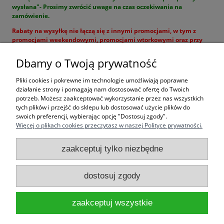
wysłana"- Prosimy zwrócić uwage na czas oczekiwania na
zamówienie.
Rabaty na wysyłkę nie łączą się z innymi promocjami, w tym z
promocjami weekendowymi, promocjami wtorkowymi oraz przy
zamówieniach big bag !
Dbamy o Twoją prywatność
Pliki cookies i pokrewne im technologie umożliwiają poprawne
działanie strony i pomagają nam dostosować ofertę do Twoich
potrzeb. Możesz zaakceptować wykorzystanie przez nas wszystkich
tych plików i przejść do sklepu lub dostosować użycie plików do
swoich preferencji, wybierając opcję "Dostosuj zgody".
Więcej o plikach cookies przeczytasz w naszej Polityce prywatności.
Pomoc
zaakceptuj tylko niezbędne
Moje konto
dostosuj zgody
Informacje
zaakceptuj wszystkie