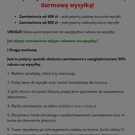
darmową wysyłką!
Zamówienia od 400 zł
– pokrywamy połowę kosztów wysyłki
Zamówienia od 800 zł
– pokrywamy całkowity koszt wysyłki
UWAGA!
Sklep automatycznie nie uwzględnia rabatu na wysyłkę.
Jak złożyć zamówienie objęte rabatem na wysyłkę?
I Drogą mailową:
Jest to jedyny sposób złożenia zamówienia z uwzględnieniem 50%
rabatu na wysyłkę.
1. Wybierz produkty, które Cię interesują.
2. Podaj dane do wysyłki oraz numer kontaktowy dla kuriera.
3. Jeśli chcesz otrzymać fakturę podaj dane potrzebne do wystawienia
dokumentu.
4. Wyślij zamówienie na adres
bok@pro-linen-shop.pl
5. Otrzymasz maila zwrotnego z podsumowaniem zamówienia oraz nr
konta do dokonania płatności.
6. Towar wysyłamy po zaksięgowaniu wpłaty na koncie. Jeżeli zależy Ci
na przyspieszeniu wysyłki możesz wysłać potwierdzenie dokonania