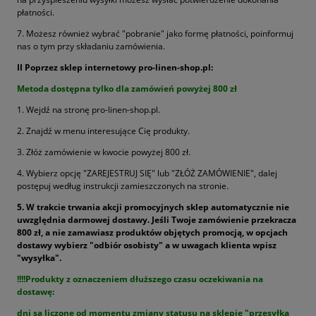
płatności.
7. Możesz również wybrać "pobranie" jako formę płatności, poinformuj
nas o tym przy składaniu zamówienia.
II Poprzez sklep internetowy pro-linen-shop.pl:
Metoda dostępna tylko dla zamówień powyżej 800 zł
1. Wejdź na stronę pro-linen-shop.pl.
2. Znajdź w menu interesujące Cię produkty.
3. Złóż zamówienie w kwocie powyżej 800 zł.
4. Wybierz opcję "ZAREJESTRUJ SIĘ" lub "ZŁÓŻ ZAMÓWIENIE", dalej
postępuj według instrukcji zamieszczonych na stronie.
5. W trakcie trwania akcji promocyjnych sklep automatycznie nie
uwzględnia darmowej dostawy. Jeśli Twoje zamówienie przekracza
800 zł, a nie zamawiasz produktów objętych promocją, w opcjach
dostawy wybierz "odbiór osobisty" a w uwagach klienta wpisz
"wysyłka".
!!!!Produkty z oznaczeniem dłuższego czasu oczekiwania na
dostawę:
dni są liczone od momentu zmiany statusu na sklepie "przesyłka