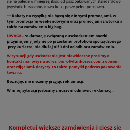
się na palecie w mniejszej ilości od pasz pakowanych standardowo
(wysłodki buraczane, trawo-kulki, pasze pełno-porcjowe).
**
Rabaty na wysyłkę nie łączą się z innymi promocjami, w
tym promocjami weekendowymi oraz promocjami z wtorku a
także na zamówienia big bag.
UWAGA
- reklamację związaną z uszkodzeniem paczki
przyjmujemy jedynie po przesłaniu protokołu sporządzonego
przy kurierze, nie dłużej niż 3 dni od odbioru zamówienia.
W sytuacji gdy uszkodzenie jest niewidoczne prosimy o
kontakt mailowy na adres: biuro@dtmhorses.com z opisem
oraz zdjęciami- dotyczy to także pomyłki podczas pakowanie
towaru.
Bez zdjęć nie możemy przyjąć reklamacji.
W innej sytuacji jesteśmy zmuszeni odmówić reklamacji.
Kompletuj większe zamówienia i ciesz się