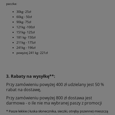
paczka:
30kg- 25zł
60kg - 50zł
90kg- 75zł
121kg -100zł
151kg- 125zł
181 kg- 150zł
211kg - 175zł
241kg - 196zł
powyżej 241 kg- 221zł
3. Rabaty na wysyłkę**:
Przy zamówieniu powyżej 400 zł udzielany jest 50 %
rabat na dostawę,
Przy zamówieniu powyżej 800 zł dostawa jest
darmowa - o ile nie ma wybranej paszy z promocji
* Pasze lekkie ( łuska słonecznika, sieczki, otręby pszenne) mieszczą