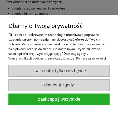
Otrzymasz liczne dodatkowe korzyści:
podgląd statusu realizacji zamówień
podgląd historii zakupów
brak konieczności wprowadzania swoich danych przy kolejnych
Dbamy o Twoją prywatność
zakupach
możliwość otrzymania rabatów i kuponów promocyjnych
Pliki cookies i pokrewne im technologie umożliwiają poprawne
zarejestruj się
działanie strony i pomagają nam dostosować ofertę do Twoich
potrzeb. Możesz zaakceptować wykorzystanie przez nas wszystkich
tych plików i przejść do sklepu lub dostosować użycie plików do
swoich preferencji, wybierając opcję "Dostosuj zgody".
Więcej o plikach cookies przeczytasz w naszej Polityce prywatności.
Pomoc
zaakceptuj tylko niezbędne
Moje konto
dostosuj zgody
Informacje
zaakceptuj wszystkie