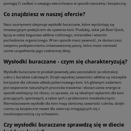
pomogą Ci zadbać o swojego wierzchowca w sposób naturalny i bezpieczny.
Co znajdziesz w naszej ofercie?
Nasz asortyment obejmuje wysłodki buraczane, które wyróżniają się
innowacyjnym podejściem do żywienia koni. Produkty, takie jak Beet Quick,
łączą w sobie bogactwo włókna roślinnego, minerałów i witamin
pochodzenia organicznego. W ten sposób masz pewność, że dostarczasz
swojemu podopiecznemu zrównoważonej paszy, która może stanowić
cenne uzupełnienie jego codziennej diety.
Wysłodki buraczane - czym się charakteryzują?
Wysłodki buraczane to produkt powstały jako pozostałość po ekstrakcji
cukru z buraków cukrowych. Dzięki wysokiej zawartości włókna są niezwykle
korzystne dla zdrowia układu pokarmowego koni. Ich głównym zadaniem
jest wspieranie naturalnych procesów trawienia i dostarczanie energii w
sposób wolniejszy niż zboża, co sprawia, że są idealnym wyborem dla koni
pracujących, sportowych, a także tych z problemami metabolicznymi.
Niemelasowane wysłodki dla koni mają obniżoną zawartość cukrów, dzięki
czemu są bezpieczne nawet dla zwierząt zmagających się z
insulinoopornością czy ochwatem.
Czy wysłodki buraczane sprawdzą się w diecie