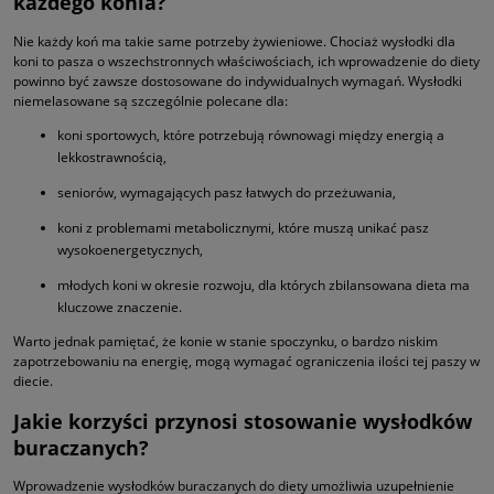
każdego konia?
Nie każdy koń ma takie same potrzeby żywieniowe. Chociaż wysłodki dla
koni to pasza o wszechstronnych właściwościach, ich wprowadzenie do diety
powinno być zawsze dostosowane do indywidualnych wymagań. Wysłodki
niemelasowane są szczególnie polecane dla:
koni sportowych, które potrzebują równowagi między energią a
lekkostrawnością,
seniorów, wymagających pasz łatwych do przeżuwania,
koni z problemami metabolicznymi, które muszą unikać pasz
wysokoenergetycznych,
młodych koni w okresie rozwoju, dla których zbilansowana dieta ma
kluczowe znaczenie.
Warto jednak pamiętać, że konie w stanie spoczynku, o bardzo niskim
zapotrzebowaniu na energię, mogą wymagać ograniczenia ilości tej paszy w
diecie.
Jakie korzyści przynosi stosowanie wysłodków
buraczanych?
Wprowadzenie wysłodków buraczanych do diety umożliwia uzupełnienie