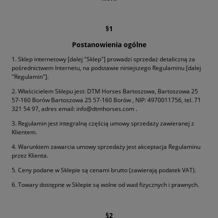
§1
Postanowienia ogólne
1. Sklep internetowy [dalej "Sklep"] prowadzi sprzedaż detaliczną za
pośrednictwem Internetu, na podstawie niniejszego Regulaminu [dalej
"Regulamin"].
2. Właścicielem Sklepu jest: DTM Horses Bartoszowa, Bartoszowa 25
57-160 Borów Bartoszowa 25 57-160 Borów , NIP: 4970011756, tel. 71
321 54 97, adres email: info@dtmhorses.com .
3. Regulamin jest integralną częścią umowy sprzedaży zawieranej z
Klientem.
4. Warunkiem zawarcia umowy sprzedaży jest akceptacja Regulaminu
przez Klienta.
5. Ceny podane w Sklepie są cenami brutto (zawierają podatek VAT).
6. Towary dostępne w Sklepie są wolne od wad fizycznych i prawnych.
§2