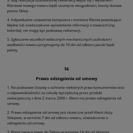
3. Gdy realizacja uzasadnionej reklamacji wiąże się z wysłaniem
Klientowi nowego towaru bądź usunięcia niezgodności, koszty dostaw
ponosi Sklep.
4. Indywidualne ustawienia komputera i monitora Klienta powodujące
błędne lub zniekształcone wyświetlanie informacji o towarach (np.
kolorów), nie mogą być podstawą reklamacji.
5. Zgłaszanie wszelkich widocznych mechanicznych uszkodzeń i
wadliwości towaru przyjmujemy do 10 dni od odbioru paczki bądź
palety.
§6
Prawo odstąpienia od umowy
1. Na podstawie Ustawy o ochronie niektórych praw konsumentów oraz
o odpowiedzialności za szkodę wyrządzoną przez produkt
niebezpieczny z dnia 2 marca 2000 r. Klient ma prawo odstąpienia od
umowy.
2. Prawo odstąpienia od umowy jest skuteczne jeżeli Klient złoży
Sklepowi, w terminie 7 dni od odbioru towaru, oświadczenie o
odstąpieniu od umowy.
3. Klient zwraca towar do Sklepu w terminie 14 dni od złożenia