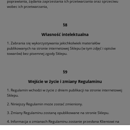
poprawiania, żądania zaprzestania ich przetwarzania oraz sprzeciwu
wobec ich przetwarzania,
§8
Własność intelektualna
1. Zabrania się wykorzystywania jakichkolwiek materiałów
publikowanych na stronie internetowej Sklepu (w tym zdjęć i opisów
towarów) bez pisemnej zgody Sklepu.
§9
Wejście w życie i zmiany Regulaminu
1. Regulamin wchodzi w życie z dniem publikacji na stronie internetowej
Sklepu.
2. Niniejszy Regulamin może zostać zmieniony.
3. Zmiany Regulaminu zostaną opublikowane na stronie Sklepu.
4. Informacja o zmianach Regulaminu zostanie przesłana Klientowi na
adres email wskazany w zamówieniu.