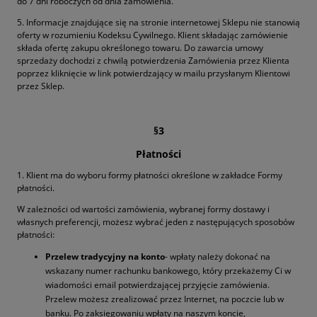
do 7 dni roboczych od dnia zamówienia.
5. Informacje znajdujące się na stronie internetowej Sklepu nie stanowią
oferty w rozumieniu Kodeksu Cywilnego. Klient składając zamówienie
składa ofertę zakupu określonego towaru. Do zawarcia umowy
sprzedaży dochodzi z chwilą potwierdzenia Zamówienia przez Klienta
poprzez kliknięcie w link potwierdzający w mailu przysłanym Klientowi
przez Sklep.
§3
Płatności
1. Klient ma do wyboru formy płatności określone w zakładce Formy
płatności.
W zależności od wartości zamówienia, wybranej formy dostawy i
własnych preferencji, możesz wybrać jeden z następujących sposobów
płatności:
Przelew tradycyjny na konto
- wpłaty należy dokonać na
wskazany numer rachunku bankowego, który przekażemy Ci w
wiadomości email potwierdzającej przyjęcie zamówienia.
Przelew możesz zrealizować przez Internet, na poczcie lub w
banku. Po zaksięgowaniu wpłaty na naszym koncie,