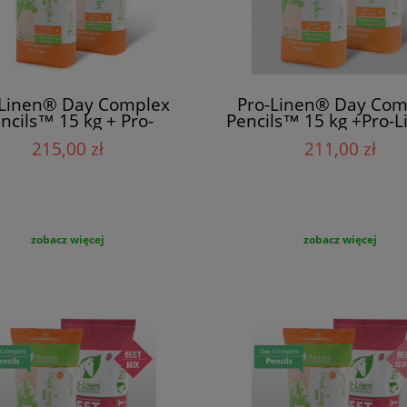
-Linen® Day Complex
Pro-Linen® Day Com
ncils™ 15 kg + Pro-
Pencils™ 15 kg +Pro-
n®Day Complex Sport
Day Complex Musli™ 
215,00 zł
211,00 zł
Musli™ 15 kg
zobacz więcej
zobacz więcej