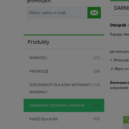
promocjach.
DARM
Dwupak –
Kupując dwu
Produkty
Jak skorzys
NOWOŚCI
(21)
1. W koszyk
2. Wpisz w
PROMOCJE
(28)
Darmowa w
SUPLEMENTY DLA KONI-WITAMINY I
(19)
wskazówek
MINERAŁY
DARMOWA DOSTAWA- DWUPAK
(27)
PASZE DLA KONI
(62)