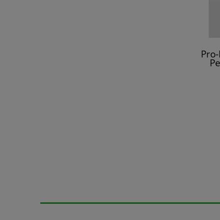
Pro
Pe
Lin