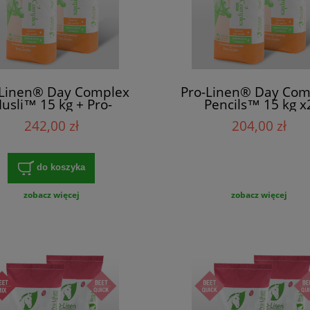
-Linen® Day Complex
Pro-Linen® Day Com
usli™ 15 kg + Pro-
Pencils™ 15 kg x
n®Day Complex Sport
242,00 zł
204,00 zł
Musli ™ 15 kg
do koszyka
zobacz więcej
zobacz więcej