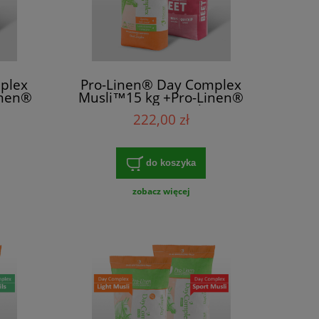
plex
Pro-Linen® Day Complex
inen®
Musli™15 kg +Pro-Linen®
g
Beet Mix™15 kg
222,00 zł
do koszyka
zobacz więcej