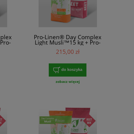
plex
Pro-Linen® Day Complex
Pro-
Light Musli™15 kg + Pro-
ex
Linen® Beet Quick™15 kg
215,00 zł
do koszyka
zobacz więcej