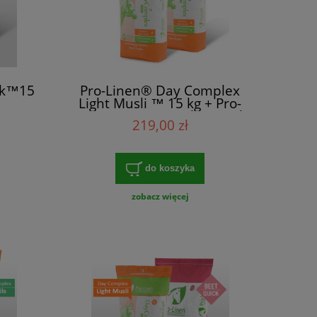
ck™15
Pro-Linen® Day Complex
Light Musli ™ 15 kg + Pro-
Linen® Day Complex Musli
219,00 zł
™ 15 kg
do koszyka
zobacz więcej