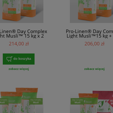
-Linen® Day Complex
Pro-Linen® Day Com
ght Musli™ 15 kg x 2
Light Musli™15 kg + 
Linen Day Compl
214,00 zł
206,00 zł
Pencils™15 kg
do koszyka
zobacz więcej
zobacz więcej