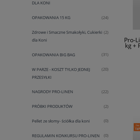
DLA KONI
OPAKOWANIA 15 KG
(24)
Zdrowe i Smaczne Smakołyki, Cukierki
(2)
Pro-L
dla Koni
kg +
OPAKOWANIA BIG BAG
(31)
W PARZE - KOSZT TYLKO JEDNEJ
(20)
PRZESYŁKI
NAGRODY PRO-LINEN
(22)
PRÓBKI PRODUKTÓW
(2)
Pellet ze słomy- ściółka dla koni
(0)
REGULAMIN KONKURSU PRO-LINEN
(0)