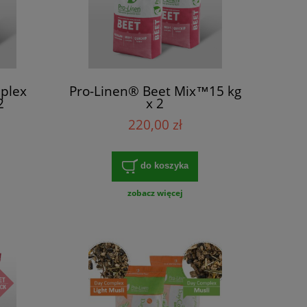
plex
Pro-Linen® Beet Mix™15 kg
2
x 2
220,00 zł
do koszyka
zobacz więcej