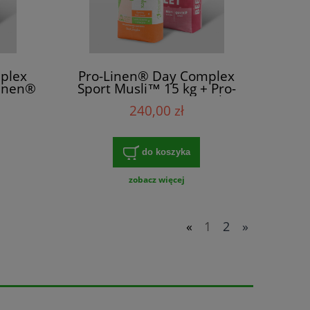
plex
Pro-Linen® Day Complex
Linen®
Sport Musli™ 15 kg + Pro-
g
Linen® Beet Mix™ 15 kg
240,00 zł
do koszyka
zobacz więcej
«
1
2
»