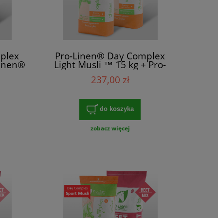
plex
Pro-Linen® Day Complex
Linen®
Light Musli ™ 15 kg + Pro-
15 kg
Linen Day Complex Sport
237,00 zł
Musli™ 15 kg
do koszyka
zobacz więcej