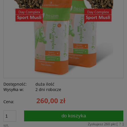
Dostępność:
duża ilość
Wysyłka w:
2 dni robocze
260,00 zł
Cena:
do koszyka
Zyskujesz
260
pkt [
?
]
szt.