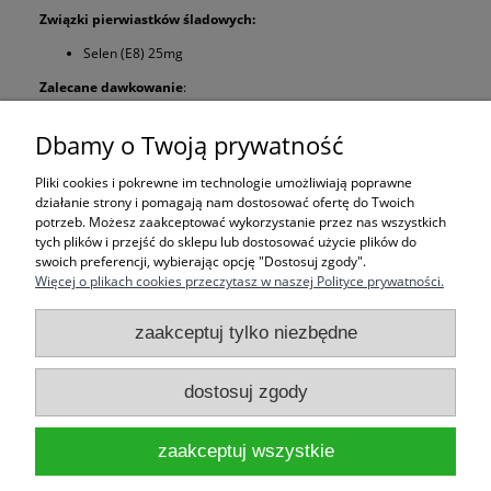
Związki pierwiastków śladowych:
Selen (E8) 25mg
Zalecane dawkowanie
:
Dzienne 100-200 g dla konia średnio pracującego o masie ok. 500
Dbamy o Twoją prywatność
kg.
Pliki cookies i pokrewne im technologie umożliwiają poprawne
działanie strony i pomagają nam dostosować ofertę do Twoich
potrzeb. Możesz zaakceptować wykorzystanie przez nas wszystkich
tych plików i przejść do sklepu lub dostosować użycie plików do
swoich preferencji, wybierając opcję "Dostosuj zgody".
Więcej o plikach cookies przeczytasz w naszej Polityce prywatności.
Pomoc
zaakceptuj tylko niezbędne
Moje konto
dostosuj zgody
Informacje
zaakceptuj wszystkie