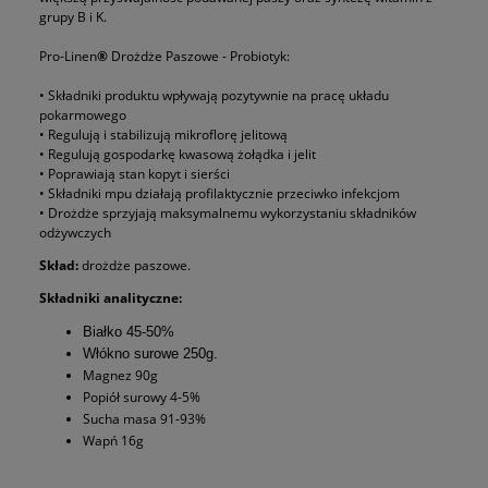
grupy B i K.
Pro-Linen
®
Drożdże Paszowe - Probiotyk:
• Składniki produktu wpływają pozytywnie na pracę układu
pokarmowego
• Regulują i stabilizują mikroflorę jelitową
• Regulują gospodarkę kwasową żołądka i jelit
• Poprawiają stan kopyt i sierści
• Składniki mpu działają profilaktycznie przeciwko infekcjom
• Drożdże sprzyjają maksymalnemu wykorzystaniu składników
odżywczych
Skład:
drożdże paszowe.
Składniki analityczne:
Białko 45-50%
Włókno surowe 250g.
Magnez 90g
Popiół surowy 4-5%
Sucha masa 91-93%
Wapń 16g