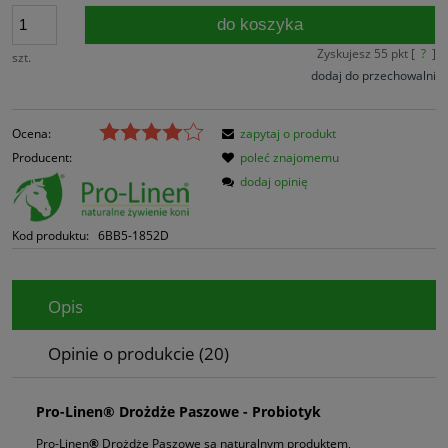
do koszyka
Zyskujesz
55
pkt [
?
]
szt.
dodaj do przechowalni
Ocena:
zapytaj o produkt
Producent:
poleć znajomemu
dodaj opinię
Kod produktu:
6BB5-1852D
Opis
Opinie o produkcie (20)
Pro-Linen
®
Drożdże Paszowe - Probiotyk
Pro-Linen
®
Drożdże Paszowe są naturalnym produktem,