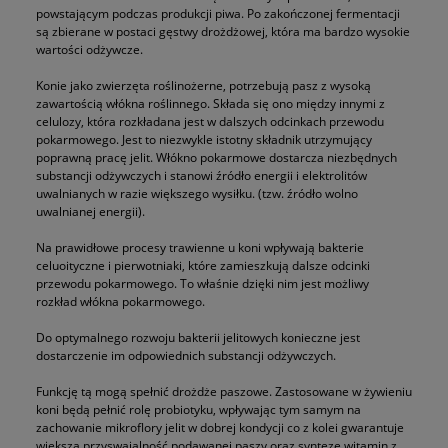
powstającym podczas produkcji piwa. Po zakończonej fermentacji
są zbierane w postaci gęstwy drożdżowej, która ma bardzo wysokie
wartości odżywcze.
Konie jako zwierzęta roślinożerne, potrzebują pasz z wysoką
zawartością włókna roślinnego. Składa się ono między innymi z
celulozy, która rozkładana jest w dalszych odcinkach przewodu
pokarmowego. Jest to niezwykle istotny składnik utrzymujący
poprawną pracę jelit. Włókno pokarmowe dostarcza niezbędnych
substancji odżywczych i stanowi źródło energii i elektrolitów
uwalnianych w razie większego wysiłku. (tzw. źródło wolno
uwalnianej energii).
Na prawidłowe procesy trawienne u koni wpływają bakterie
celuoityczne i pierwotniaki, które zamieszkują dalsze odcinki
przewodu pokarmowego. To właśnie dzięki nim jest możliwy
rozkład włókna pokarmowego.
Do optymalnego rozwoju bakterii jelitowych konieczne jest
dostarczenie im odpowiednich substancji odżywczych.
Funkcję tą mogą spełnić drożdże paszowe. Zastosowane w żywieniu
koni będą pełnić rolę probiotyku, wpływając tym samym na
zachowanie mikroflory jelit w dobrej kondycji co z kolei gwarantuje
większą przyswajalność podawanej paszy oraz syntezę witamin z