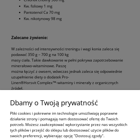
Kw. foliowy 1 mg
Pantotenol Ca 70 mg
Kw. nikotynowy 98 mg
Zalecane żywienie:
W zależności od intensywności treningu i wagi konia zaleca się
podawać 350 g – 700 g na 100 kg
masy ciała. Takie dawkowanie w pełni pokrywa zapotrzebowanie
minerałowo-witaminowe. Paszę
można łączyć z owsem, wówczas jednak zaleca się odpowiednie
uzupełnienie diety o dodatek Pro-
Linen®Horsvit Complex™-witaminy i minerały z organicznych
źródeł.
W celu doboru dawkowania zachęcamy do skontaktować się z
naszym dietetykiem.W przypadku
Dbamy o Twoją prywatność
karmienia koni chorych dietę należy skonsultować z lekarzem
weterynarii.
Pliki cookies i pokrewne im technologie umożliwiają poprawne
działanie strony i pomagają nam dostosować ofertę do Twoich
potrzeb. Możesz zaakceptować wykorzystanie przez nas wszystkich
tych plików i przejść do sklepu lub dostosować użycie plików do
swoich preferencji, wybierając opcję "Dostosuj zgody".