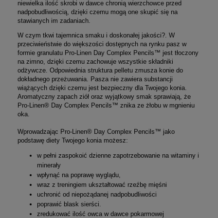
niewielka ilość skrobi w dawce chronią wierzchowce przed
nadpobudliwością, dzięki czemu mogą one skupić się na
stawianych im zadaniach.
W czym tkwi tajemnica smaku i doskonałej jakości?. W
przeciwieństwie do większości dostępnych na rynku pasz w
formie granulatu Pro-Linen Day Complex Pencils™ jest tłoczony
na zimno, dzięki czemu zachowuje wszystkie składniki
odżywcze. Odpowiednia struktura pelletu zmusza konie do
dokładnego przeżuwania. Pasza nie zawiera substancji
wiążących dzięki czemu jest bezpieczny dla Twojego konia.
Aromatyczny zapach ziół oraz wyjątkowy smak sprawiają, że
Pro-Linen® Day Complex Pencils™ znika ze żłobu w mgnieniu
oka.
Wprowadzając Pro-Linen® Day Complex Pencils™ jako
podstawę diety Twojego konia możesz:
w pełni zaspokoić dzienne zapotrzebowanie na witaminy i
minerały
wpłynąć na poprawę wyglądu,
wraz z treningiem ukształtować rzeźbę mięśni
uchronić od niepożądanej nadpobudliwości
poprawić blask sierści.
zredukować ilość owca w dawce pokarmowej