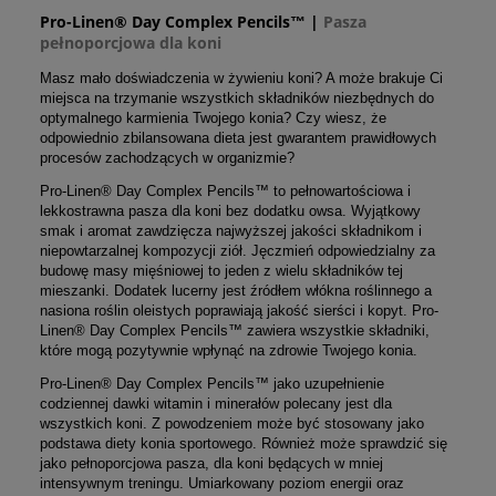
Pro-Linen® Day Complex Pencils™ |
Pasza
pełnoporcjowa dla koni
Masz mało doświadczenia w żywieniu koni? A może brakuje Ci
miejsca na trzymanie wszystkich składników niezbędnych do
optymalnego karmienia Twojego konia? Czy wiesz, że
odpowiednio zbilansowana dieta jest gwarantem prawidłowych
procesów zachodzących w organizmie?
Pro-Linen® Day Complex Pencils™ to pełnowartościowa i
lekkostrawna pasza dla koni bez dodatku owsa. Wyjątkowy
smak i aromat zawdzięcza najwyższej jakości składnikom i
niepowtarzalnej kompozycji ziół. Jęczmień odpowiedzialny za
budowę masy mięśniowej to jeden z wielu składników tej
mieszanki. Dodatek lucerny jest źródłem włókna roślinnego a
nasiona roślin oleistych poprawiają jakość sierści i kopyt. Pro-
Linen® Day Complex Pencils™ zawiera wszystkie składniki,
które mogą pozytywnie wpłynąć na zdrowie Twojego konia.
Pro-Linen® Day Complex Pencils™ jako uzupełnienie
codziennej dawki witamin i minerałów polecany jest dla
wszystkich koni. Z powodzeniem może być stosowany jako
podstawa diety konia sportowego. Również może sprawdzić się
jako pełnoporcjowa pasza, dla koni będących w mniej
intensywnym treningu. Umiarkowany poziom energii oraz