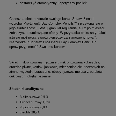
dostarczyć aromatyczny i apetyczny posiłek
Chcesz zadbać o zdrowie swojego konia. Sprawdź nas i
wypróbuj Pro-Linen® Day Complex Pencils™ i przekonaj się o
jego skuteczności. Stosuj granulat regularnie, a już po miesiącu
zobaczysz zdumiewające efekty. W przypadku braku satysfakcji
istnieje możliwość zwrotu pieniędzy za zamówiony towar*.
Nie zwlekaj Kup teraz Pro-Linen® Day Complex Pencils™ i
spraw przyjemność Swojemu koniowi.
Skład:
mikronizowany
jęczmień, mikronizowana kukurydza,
drożdże piwne, wytłoki jabłkowe, mieszanina olei tłoczonych na
zimno, wysłodki buraczane, otręby ryżowe, melasa z buraków
cukrowych, otręby pszenne
Składniki analityczne:
Białko surowe 9,5 %
Tłuszcz surowy 3,0 %
Popiół surowy 8,0 %
Skrobia 28,7%