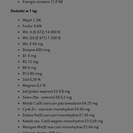
Energia strawna 11,0 MJ
Dodatki w 1 kg:
Wapń 1,3%
Fosfor 0,6%
Wit. A (E 672) 14 000 IE
Wit. D3 (E 671) 1 500 IE
Wit. E 60 mg
Biotyna 600 mcg
B1 9 mg
B2 12 mg
B6 6 mg
B12 80 mcg
Sód 0,39 %
Magnez 0,2 %
Jod (jodan wapnia) E2 0,8 mg
Selen (Na - selenin) E8 0,2 mg
Miedź Cu(II) siarczan pięciowodzian E4 25 mg
Cynk Zn - siarczan monohydrat E6 60 mg
Żelazo Fe(II) siarczan monohydrat E1 65 mg
Kobalt zas. Co(II) węglan monohydrat E3 0,08 mg
Mangan Mn(II) siarczan monohydrat E5 64 mg
Chlorek choliny 500 mg