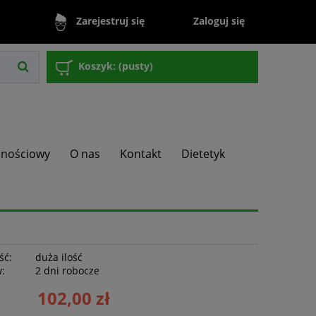
Zaloguj się
Zarejestruj się
Koszyk:
(pusty)
lnościowy
O nas
Kontakt
Dietetyk
ść:
duża ilość
w:
2 dni robocze
102,00 zł