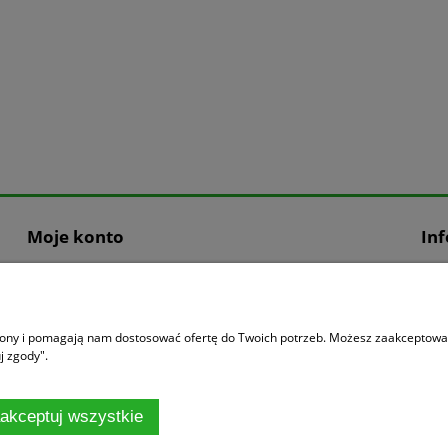
Moje konto
In
Logowanie
O n
Stajnia Partnerska Pro-Linen
Link
Moje zamówienia
Kon
trony i pomagają nam dostosować ofertę do Twoich potrzeb. Możesz zaakceptować 
Przechowalnia
j zgody".
Ustawienia konta
akceptuj wszystkie