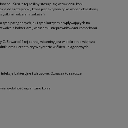
cnej. Susz z tej rośliny stosuje się w żywieniu koni
wie do szczepionki, która jest aktywna tylko wobec określonej
zystkimi rodzajami zakażeń.
o tych patogennych jak i tych korzystnie wpływających na
w walce z bakteriami, wirusami i nieprawidłowymi komórkami.
 C. Zawartość tej cennej witaminy jest wielokrotnie większa
iki oraz uczestniczy w syntezie włókien kolagenowych.
nfekcje bakteryjne i wirusowe. Oznacza to rzadsze
awia wydolność organizmu konia