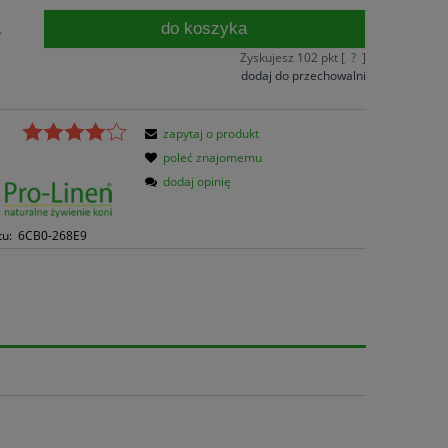
do koszyka
.
Zyskujesz
102
pkt [
?
]
dodaj do przechowalni
zapytaj o produkt
poleć znajomemu
dodaj opinię
tu:
6CB0-268E9