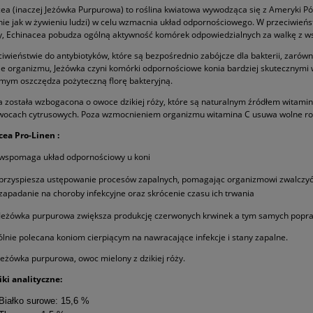
ea (inaczej Jeżówka Purpurowa) to roślina kwiatowa wywodząca się z Ameryki Półno
ie jak w żywieniu ludzi) w celu wzmacnia układ odpornościowego. W przeciwieńst
, Echinacea pobudza ogólną aktywność komórek odpowiedzialnych za walkę z ws
iwieństwie do antybiotyków, które są bezpośrednio zabójcze dla bakterii, zarówn
ie organizmu, Jeżówka czyni komórki odpornościowe konia bardziej skutecznymi 
mym oszczędza pożyteczną florę bakteryjną.
 została wzbogacona o owoce dzikiej róży, które są naturalnym źródłem witaminy
wocach cytrusowych. Poza wzmocnieniem organizmu witamina C usuwa wolne rodn
cea Pro-Linen :
wspomaga układ odpornościowy u koni
przyspiesza ustępowanie procesów zapalnych, pomagając organizmowi zwalczyć i
zapadanie na choroby infekcyjne oraz skrócenie czasu ich trwania
Jeżówka purpurowa zwiększa produkcję czerwonych krwinek a tym samych popr
lnie polecana koniom cierpiącym na nawracające infekcje i stany zapalne.
jeżówka purpurowa, owoc mielony z dzikiej róży.
ki analityczne:
Białko surowe: 15,6 %