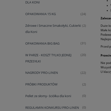
DLA KONI
OPAKOWANIA 15 KG
(24)
Zaleca
Zdrowe i Smaczne Smakołyki, Cukierki
(2)
Duże ko
Małe ko
dla Koni
Podawać
Najleps
OPAKOWANIA BIG BAG
(31)
Przed p
W PARZE - KOSZT TYLKO JEDNEJ
(20)
Przeci
PRZESYŁKI
Nie po
Wszystk
U klacz
NAGRODY PRO-LINEN
(22)
PRÓBKI PRODUKTÓW
(2)
Pellet ze słomy- ściółka dla koni
(0)
REGULAMIN KONKURSU PRO-LINEN
(0)