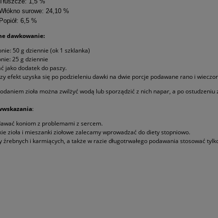
Tłuszcze: 1,5 %
Włókno surowe: 24,10 %
Popiół: 6,5 %
ne dawkowanie:
nie: 50 g dziennie (ok 1 szklanka)
nie: 25 g dziennie
 jako dodatek do paszy.
zy efekt uzyska się po podzieleniu dawki na dwie porcje podawane rano i wieczo
odaniem zioła można zwilżyć wodą lub sporządzić z nich napar, a po ostudzeniu 
wwskazania
:
dawać koniom z problemami z sercem.
ie zioła i mieszanki ziołowe zalecamy wprowadzać do diety stopniowo.
y źrebnych i karmiących, a także w razie długotrwałego podawania stosować tylk