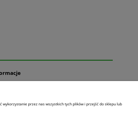
formacje
as
i
takt
wykorzystanie przez nas wszystkich tych plików i przejść do sklepu lub