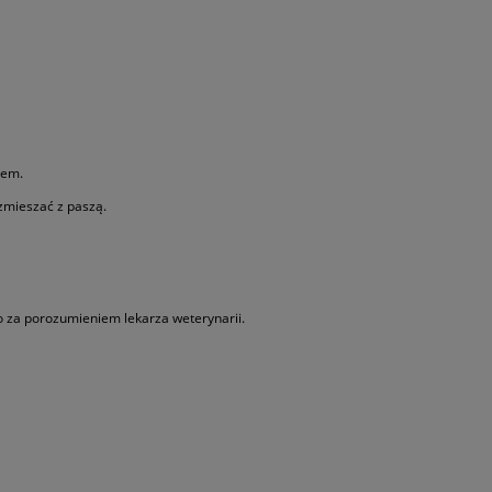
rem.
zmieszać z paszą.
o za porozumieniem lekarza weterynarii.