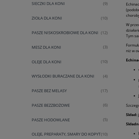
SIECZKI DLA KONI
(9)
Echinac
(podobn
choroby
ZIOŁA DLA KONI
(10)
W przec
działan
PASZE NISKOSKROBIOWE DLA KONI
(12)
Tym sa
Formuła
MESZ DLA KONI
(3)
niż w o
Echina
OLEJE DLA KONI
(10)
WYSŁODKI BURACZANE DLA KONI
(4)
PASZE BEZ MELASY
(17)
PASZE BEZZBOŻOWE
(6)
Szczegó
Skład:
PASZE HODOWLANE
(5)
Składni
OLEJE, PREPARATY, SMARY DO KOPYT
(10)