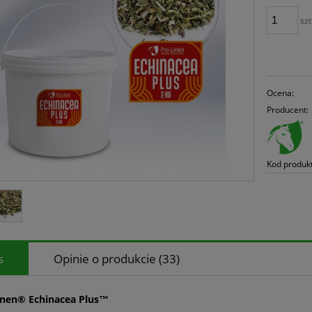
szt
Ocena:
Producent:
Kod produk
s
Opinie o produkcie (33)
inen
®
Echinacea Plus™