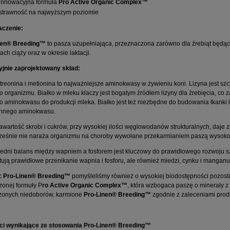
innowacyjna formuła
Pro Active Organic Complex™
strawność na najwyższym poziomie
aczenie:
nen® Breeding™
to pasza uzupełniająca, przeznaczona zarówno dla źrebiąt będący
ach ciąży oraz w okresie laktacji.
jnie zaprojektowany skład:
 treonina i metionina to najważniejsze aminokwasy w żywieniu koni. Lizyna jest
 organizmu. Białko w mleku klaczy jest bogatym źródłem lizyny dla źrebięcia, co za 
 aminokwasu do produkcji mleka. Białko jest też niezbędne do budowania tkanki ł
ennego aminokwasu.
awartość skrobi i cukrów, przy wysokiej ilości węglowodanów strukturalnych, daj
ześnie nie naraża organizmu na choroby wywołane przekarmianiem paszą wysoko
dni balans między wapniem a fosforem jest kluczowy do prawidłowego rozwoju s
ują prawidłowe przenikanie wapnia i fosforu, ale również miedzi, cynku i manganu
c
Pro-Linen® Breeding™
pomyśleliśmy również o wysokiej biodostępności pozosta
onej formuły P
ro Active Organic Complex™
, która wzbogaca paszę o minerały z 
dzonych niedoborów, karmione
Pro-Linen® Breeding™
zgodnie z zaleceniami prod
ci wynikające ze stosowania Pro-Linen® Breeding™