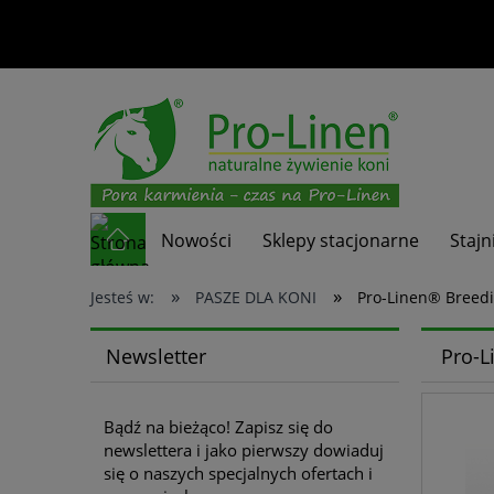
Nowości
Sklepy stacjonarne
Stajn
»
»
Jesteś w:
PASZE DLA KONI
Pro-Linen® Breedi
Newsletter
Pro-L
Bądź na bieżąco! Zapisz się do
newslettera i jako pierwszy dowiaduj
się o naszych specjalnych ofertach i