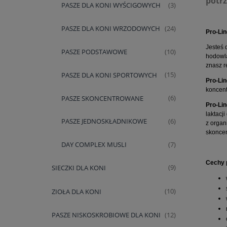
potr
PASZE DLA KONI WYŚCIGOWYCH
(3)
PASZE DLA KONI WRZODOWYCH
(24)
Pro-Li
Jesteś 
PASZE PODSTAWOWE
(10)
hodowla
znasz r
PASZE DLA KONI SPORTOWYCH
(15)
Pro-Li
koncent
PASZE SKONCENTROWANE
(6)
Pro-Li
laktacj
PASZE JEDNOSKŁADNIKOWE
(6)
z organ
skoncen
DAY COMPLEX MUSLI
(7)
Cechy 
SIECZKI DLA KONI
(9)
ZIOŁA DLA KONI
(10)
PASZE NISKOSKROBIOWE DLA KONI
(12)