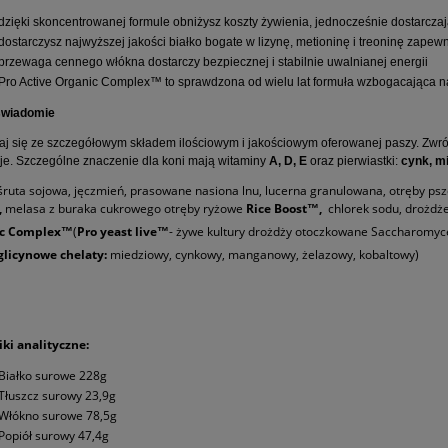
dzięki skoncentrowanej formule obniżysz koszty żywienia, jednocześnie dostarcz
dostarczysz najwyższej jakości białko bogate w lizynę, metioninę i treoninę zap
przewaga cennego włókna dostarczy bezpiecznej i stabilnie uwalnianej energii
Pro Active Organic Complex™ to sprawdzona od wielu lat formuła wzbogacająca na
świadomie
j się ze szczegółowym składem ilościowym i jakościowym oferowanej paszy. Zwróć
je. Szczególne znaczenie dla koni mają witaminy
A, D, E
oraz pierwiastki:
cynk, mi
 śruta sojowa, jęczmień, prasowane nasiona lnu, lucerna granulowana, otręby ps
,
melasa z buraka cukrowego otręby ryżowe
Rice Boost™,
chlorek sodu, drożdż
ic Complex™
(
Pro yeast live™
- żywe kultury drożdży otoczkowane Saccharomyce
glicynowe chelaty:
miedziowy, cynkowy, manganowy, żelazowy, kobaltowy)
ki analityczne:
Białko surowe 228g
Tłuszcz surowy 23,9g
Włókno surowe 78,5g
Popiół surowy 47,4g