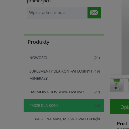
promocjach.
Produkty
NOWOŚCI
(21)
SUPLEMENTY DLA KONI-WITAMINY I
(19)
MINERAŁY
DARMOWA DOSTAWA- DWUPAK
(27)
PASZE DLA KONI
(62)
Opi
PASZE NA MASĘ MIĘŚNIOWĄ U KONI
(8)
Pro-