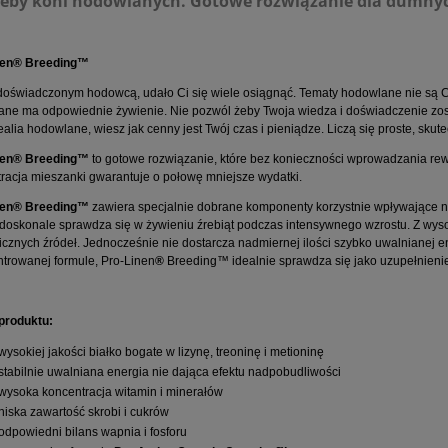
zeby koni hodowlanych. Gotowe rozwiązanie dla dumn
nen® Breeding™
doświadczonym hodowcą, udało Ci się wiele osiągnąć. Tematy hodowlane nie są C
ne ma odpowiednie żywienie. Nie pozwól żeby Twoja wiedza i doświadczenie zos
ealia hodowlane, wiesz jak cenny jest Twój czas i pieniądze. Liczą się proste, sku
nen® Breeding™
to gotowe rozwiązanie, które bez konieczności wprowadzania rew
racja mieszanki gwarantuje o połowę mniejsze wydatki.
nen® Breeding™
zawiera specjalnie dobrane komponenty korzystnie wpływające na
i doskonale sprawdza się w żywieniu źrebiąt podczas intensywnego wzrostu. Z wys
icznych źródeł. Jednocześnie nie dostarcza nadmiernej ilości szybko uwalnianej en
trowanej formule, Pro-Linen
®
Breeding™ idealnie sprawdza się jako uzupełnienie d
produktu:
wysokiej jakości białko bogate w lizynę, treoninę i metioninę
stabilnie uwalniana energia nie dająca efektu nadpobudliwości
wysoka koncentracja witamin i minerałów
niska zawartość skrobi i cukrów
odpowiedni bilans wapnia i fosforu