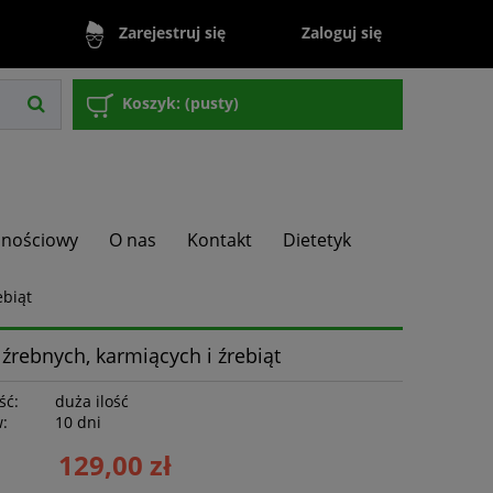
Zaloguj się
Zarejestruj się
Koszyk:
(pusty)
lnościowy
O nas
Kontakt
Dietetyk
ebiąt
źrebnych, karmiących i źrebiąt
ść:
duża ilość
w:
10 dni
129,00 zł