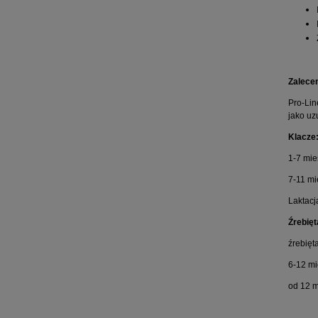
Zalece
Pro-Lin
jako uz
Klacze
1-7 mie
7-11 mi
Laktacj
Źrebięt
źrebięt
6-12 mi
od 12 m