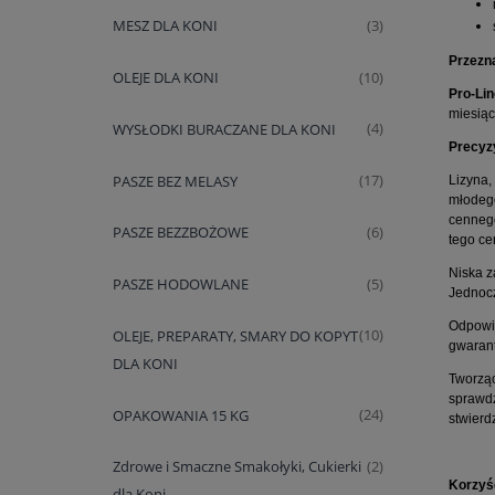
MESZ DLA KONI
(3)
Przezn
OLEJE DLA KONI
(10)
Pro-Li
miesiąc
WYSŁODKI BURACZANE DLA KONI
(4)
Precyzy
PASZE BEZ MELASY
(17)
Lizyna,
młodego
cennego
PASZE BEZZBOŻOWE
(6)
tego c
Niska z
PASZE HODOWLANE
(5)
Jednoc
Odpowie
OLEJE, PREPARATY, SMARY DO KOPYT
(10)
gwarant
DLA KONI
Tworzą
sprawdz
OPAKOWANIA 15 KG
(24)
stwier
Zdrowe i Smaczne Smakołyki, Cukierki
(2)
Korzyś
dla Koni