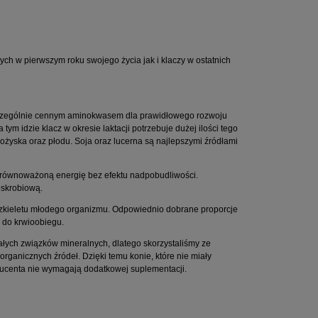
ch w pierwszym roku swojego życia jak i klaczy w ostatnich
 szczególnie cennym aminokwasem dla prawidłowego rozwoju
tym idzie klacz w okresie laktacji potrzebuje dużej ilości tego
ożyska oraz płodu. Soja oraz lucerna są najlepszymi źródłami
e zrównoważoną energię bez efektu nadpobudliwości.
skrobiową.
zkieletu młodego organizmu. Odpowiednio dobrane proporcje
 do krwioobiegu.
łych związków mineralnych, dlatego skorzystaliśmy ze
organicznych źródeł. Dzięki temu konie, które nie miały
ucenta nie wymagają dodatkowej suplementacji.