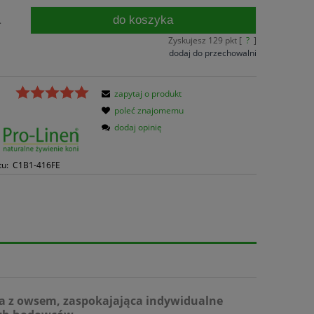
do koszyka
.
Zyskujesz
129
pkt [
?
]
dodaj do przechowalni
zapytaj o produkt
poleć znajomemu
dodaj opinię
tu:
C1B1-416FE
 z owsem, zaspokajająca indywidualne