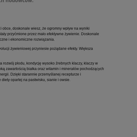
ych hodowców.
i obce, doskonale wiesz, że ogromny wpływ na wyniki
tały przyćmione przez mało efektywne żywienie. Doskonale
teczne i ekonomiczne rozwiązania.
olucji żywieniowej przyniesie pożądane efekty. Większa
 rozwój płodu, kondycję wysoko źrebnych klaczy, klaczy w
oką zawartością białka oraz witamin i minerałów pochodzących
ergii. Dzięki starannie przemyślanej recepturze i
iety opartej na pastwisku, sianie i owsie.