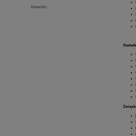
Nowości
Dodatki
Związk