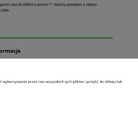
garści sieczki Alfibre Lucerne™. Należy pamiętać o stałym
ciała.
formacje
as
i
takt
wykorzystanie przez nas wszystkich tych plików i przejść do sklepu lub