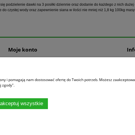
się podzielenie dawki na 3 posiłki dziennie oraz dodanie do każdego z nich dużej 
e do czystej wody oraz zapewnienie siana w ilości nie mniej niż 1,8 kg 100kg masy 
Moje konto
In
Logowanie
O n
Stajnia Partnerska Pro-Linen
Link
Moje zamówienia
Kon
trony i pomagają nam dostosować ofertę do Twoich potrzeb. Możesz zaakceptować 
Przechowalnia
j zgody".
Ustawienia konta
akceptuj wszystkie
Sklep internetowy Shoper.pl