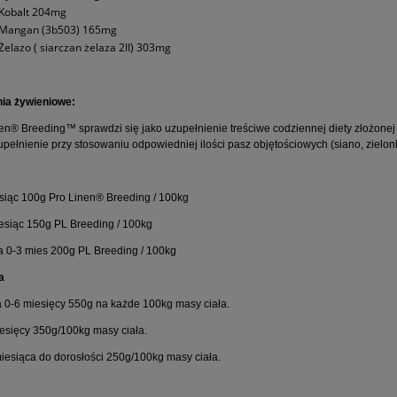
Kobalt 204mg
Mangan (3b503) 165mg
Żelazo ( siarczan żelaza 2II) 303mg
nia żywieniowe:
en® Breeding™ sprawdzi się jako uzupełnienie treściwe codziennej diety złożone
upełnienie przy stosowaniu odpowiedniej ilości pasz objętościowych (siano, zielo
:
siąc 100g Pro Linen® Breeding / 100kg
esiąc 150g PL Breeding / 100kg
a 0-3 mies 200g PL Breeding / 100kg
a
a 0-6 miesięcy 550g na każde 100kg masy ciała.
esięcy 350g/100kg masy ciała.
iesiąca do dorosłości 250g/100kg masy ciała.