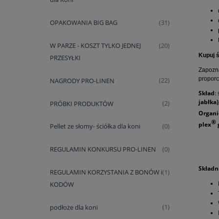
OPAKOWANIA BIG BAG
(31)
W PARZE - KOSZT TYLKO JEDNEJ
(20)
Kupuj 
PRZESYŁKI
Zapozna
proporc
NAGRODY PRO-LINEN
(22)
Skład
:
jabłka)
PRÓBKI PRODUKTÓW
(2)
Organ
®
plex
Pellet ze słomy- ściółka dla koni
(0)
REGULAMIN KONKURSU PRO-LINEN
(0)
Składni
REGULAMIN KORZYSTANIA Z BONÓW i
(1)
KODÓW
podłoże dla koni
(1)