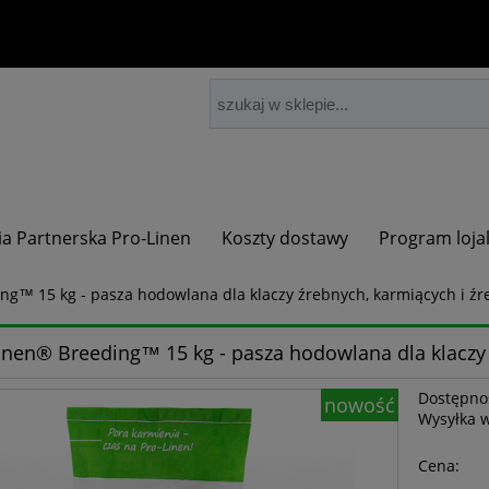
ia Partnerska Pro-Linen
Koszty dostawy
Program loja
ng™ 15 kg - pasza hodowlana dla klaczy źrebnych, karmiących i źr
inen® Breeding™ 15 kg - pasza hodowlana dla klaczy 
Dostępno
nowość
Wysyłka 
Cena: