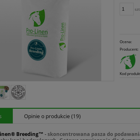
szt
Ocena:
Producent:
Kod produk
s
Opinie o produkcie (19)
Linen® Breeding™
-
skoncentrowana pasza do podawania