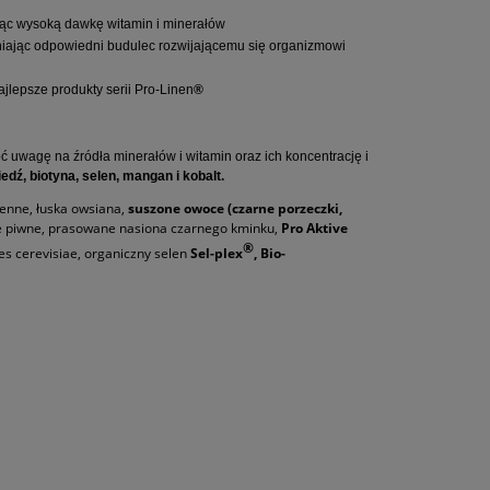
ając wysoką dawkę witamin i minerałów
ewniając odpowiedni budulec rozwijającemu się organizmowi
jlepsze produkty serii Pro-Linen
®
 uwagę na źródła minerałów i witamin oraz ich koncentrację i
edź, biotyna, selen, mangan i kobalt.
zenne, łuska owsiana,
suszone owoce (czarne porzeczki,
e piwne, prasowane nasiona czarnego kminku,
Pro Aktive
®
s cerevisiae, organiczny selen
Sel-plex
, Bio-