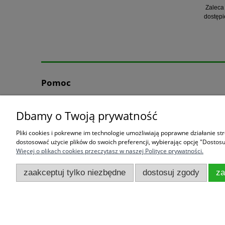
Zaleca 
dostępi
Pomoc
Jak kupować?
Dbamy o Twoją prywatność
Formy płatności
Częste pytania
Pliki cookies i pokrewne im technologie umożliwiają poprawne działanie s
Polityka prywatności
dostosować użycie plików do swoich preferencji, wybierając opcję "Dostosu
Więcej o plikach cookies przeczytasz w naszej Polityce prywatności.
Regulamin zakupów- zwroty i reklamacje
zaakceptuj tylko niezbędne
dostosuj zgody
za