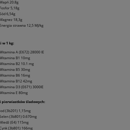
Wapń 20.8g
Fosfor 5,18g
Sód 6,54g
Magnez 18,3g
Energia strawna 12,5 MJ/kg
 w 1 kg:
Witamina A (E672) 28000 IE
Witamina B1 10mg
Witamina B2 10.1 mg
Witamina B5 30mg
Witamina B6 16mg
Witamina B12 42mg
Witamina D3 (E671) 3000IE
Witamina E 80mg
i pierwiastków śladowych:
Jod (3b201) 1,15mg
Selen (3b801) 0.670mg
Miedź (E4) 115mg
Cynk (3b801) 166mg